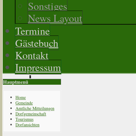
Sonstiges
News Layout
Termine
Gästebuch
Kontakt
Impressum
Hauptmenü
Home
Gemeinde
Amtliche Mitteilungen
Dorfgemeinschaft
Tourismus
Dorfansichten