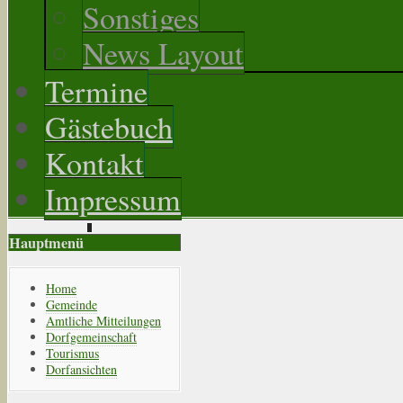
Sonstiges
News Layout
Termine
Gästebuch
Kontakt
Impressum
Hauptmenü
Home
Gemeinde
Amtliche Mitteilungen
Dorfgemeinschaft
Tourismus
Dorfansichten