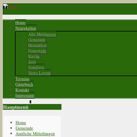
Home
Neuigkeiten
Alle Meldungen
Gemeinde
Heimatfest
Feuerwehr
Kirche
Jagd
Sonstiges
News Layout
Termine
Gästebuch
Kontakt
Impressum
Hauptmenü
Home
Gemeinde
Amtliche Mitteilungen