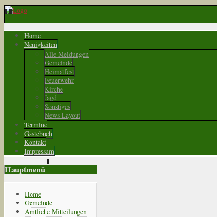
Home
Neuigkeiten
Alle Meldungen
Gemeinde
Heimatfest
Feuerwehr
Kirche
Jagd
Sonstiges
News Layout
Termine
Gästebuch
Kontakt
Impressum
Hauptmenü
Home
Gemeinde
Amtliche Mitteilungen