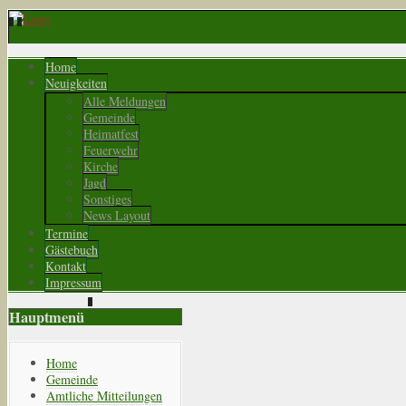
Home
Neuigkeiten
Alle Meldungen
Gemeinde
Heimatfest
Feuerwehr
Kirche
Jagd
Sonstiges
News Layout
Termine
Gästebuch
Kontakt
Impressum
Hauptmenü
Home
Gemeinde
Amtliche Mitteilungen