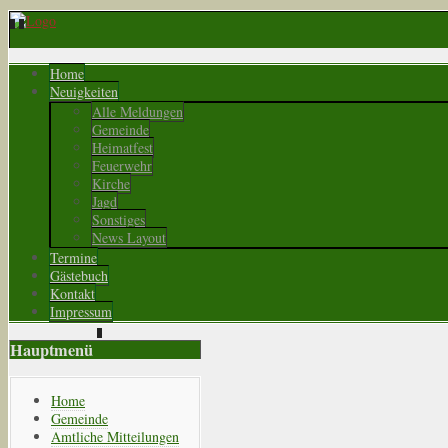
Home
Neuigkeiten
Alle Meldungen
Gemeinde
Heimatfest
Feuerwehr
Kirche
Jagd
Sonstiges
News Layout
Termine
Gästebuch
Kontakt
Impressum
Hauptmenü
Home
Gemeinde
Amtliche Mitteilungen