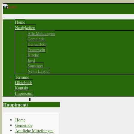
Home
Neuigkeiten
Alle Meldungen
Gemeinde
Heimatfest
Feuerwehr
Kirche
Jagd
Sonstiges
News Layout
Termine
Gästebuch
Kontakt
Impressum
Hauptmenü
Home
Gemeinde
Amtliche Mitteilungen