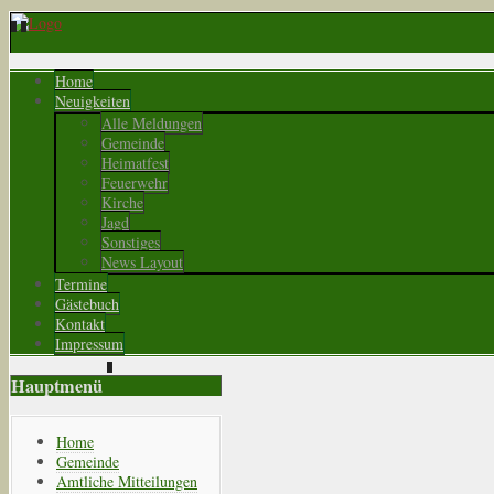
Home
Neuigkeiten
Alle Meldungen
Gemeinde
Heimatfest
Feuerwehr
Kirche
Jagd
Sonstiges
News Layout
Termine
Gästebuch
Kontakt
Impressum
Hauptmenü
Home
Gemeinde
Amtliche Mitteilungen