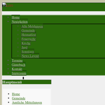
Home
Neuigkeiten
Alle Meldungen
Gemeinde
Heimatfest
Feuerwehr
Kirche
Jagd
Sonstiges
News Layout
Termine
Gästebuch
Kontakt
Impressum
Hauptmenü
Home
Gemeinde
Amtliche Mitteilungen