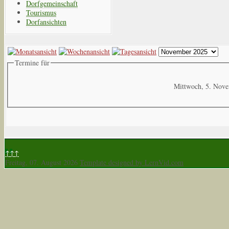
Dorfgemeinschaft
Tourismus
Dorfansichten
Termine für
Mittwoch, 5. Nov
↑↑↑
Freitag, 07. August 2026
Template designed by LernVid.com