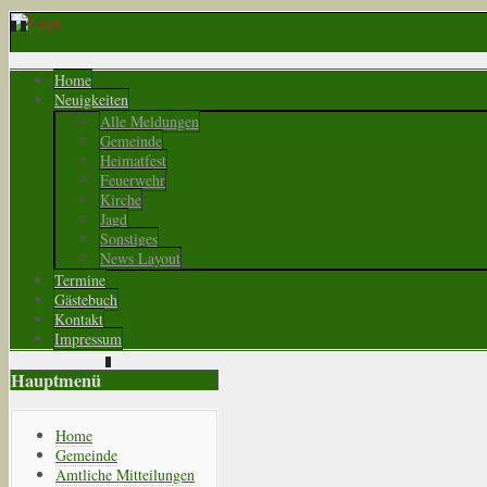
Home
Neuigkeiten
Alle Meldungen
Gemeinde
Heimatfest
Feuerwehr
Kirche
Jagd
Sonstiges
News Layout
Termine
Gästebuch
Kontakt
Impressum
Hauptmenü
Home
Gemeinde
Amtliche Mitteilungen