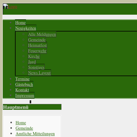
Home
Neuigkeiten
Alle Meldungen
Gemeinde
Heimatfest
Feuerwehr
Kirche
Jagd
Sonstiges
News Layout
Termine
Gästebuch
Kontakt
Impressum
Hauptmenü
Home
Gemeinde
Amtliche Mitteilungen