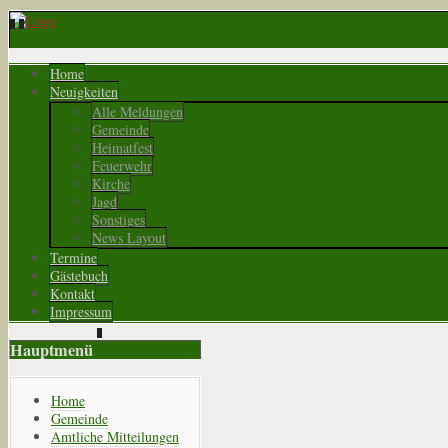
Home
Neuigkeiten
Alle Meldungen
Gemeinde
Heimatfest
Feuerwehr
Kirche
Jagd
Sonstiges
News Layout
Termine
Gästebuch
Kontakt
Impressum
Hauptmenü
Home
Gemeinde
Amtliche Mitteilungen