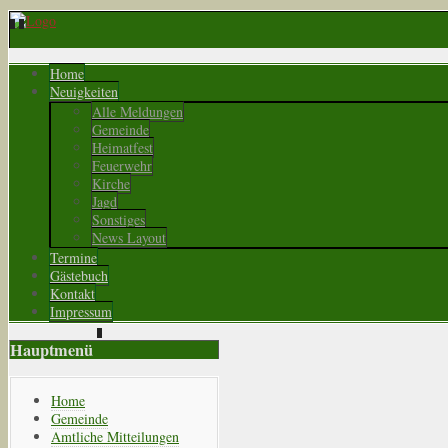
Home
Neuigkeiten
Alle Meldungen
Gemeinde
Heimatfest
Feuerwehr
Kirche
Jagd
Sonstiges
News Layout
Termine
Gästebuch
Kontakt
Impressum
Hauptmenü
Home
Gemeinde
Amtliche Mitteilungen