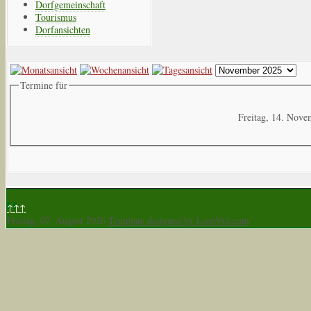
Dorfgemeinschaft
Tourismus
Dorfansichten
Termine für
Freitag, 14. Nov
↑↑↑
Freitag, 07. August 2026
Template designed by LernVid.com