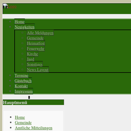
Home
Neuigkeiten
Alle Meldungen
Gemeinde
Heimatfest
Feuerwehr
Kirche
Jagd
Sonstiges
News Layout
Termine
Gästebuch
Kontakt
Impressum
Hauptmenü
Home
Gemeinde
Amtliche Mitteilungen