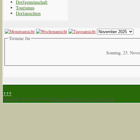
Dorfgemeinschaft
Tourismus
Dorfansichten
Termine für
Sonntag, 23. Nov
↑↑↑
Samstag, 08. August 2026
Template designed by LernVid.com