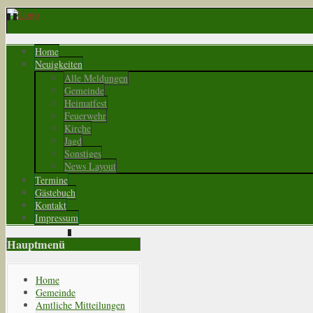
Home
Neuigkeiten
Alle Meldungen
Gemeinde
Heimatfest
Feuerwehr
Kirche
Jagd
Sonstiges
News Layout
Termine
Gästebuch
Kontakt
Impressum
Hauptmenü
Home
Gemeinde
Amtliche Mitteilungen