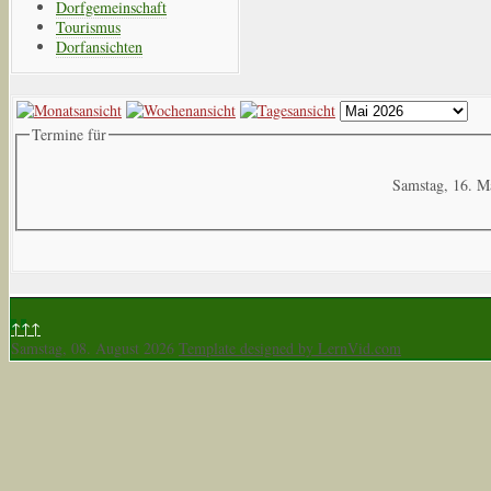
Dorfgemeinschaft
Tourismus
Dorfansichten
Termine für
Samstag, 16. M
↑↑↑
Samstag, 08. August 2026
Template designed by LernVid.com