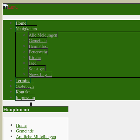
Home
Neuigkeiten
Alle Meldungen
Gemeinde
Heimatfest
Feuerwehr
Kirche
Jagd
Sonstiges
News Layout
Termine
Gästebuch
Kontakt
Impressum
Hauptmenü
Home
Gemeinde
Amtliche Mitteilungen