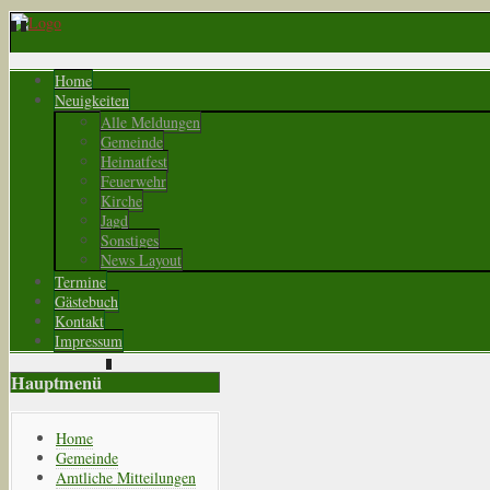
Home
Neuigkeiten
Alle Meldungen
Gemeinde
Heimatfest
Feuerwehr
Kirche
Jagd
Sonstiges
News Layout
Termine
Gästebuch
Kontakt
Impressum
Hauptmenü
Home
Gemeinde
Amtliche Mitteilungen