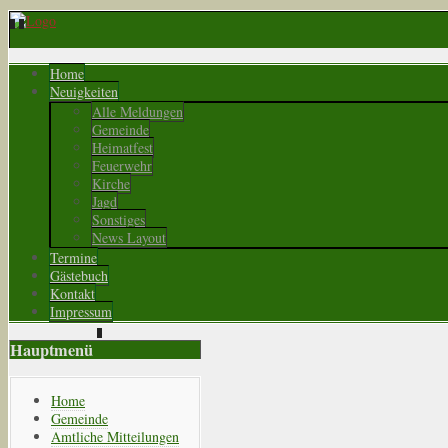
Home
Neuigkeiten
Alle Meldungen
Gemeinde
Heimatfest
Feuerwehr
Kirche
Jagd
Sonstiges
News Layout
Termine
Gästebuch
Kontakt
Impressum
Hauptmenü
Home
Gemeinde
Amtliche Mitteilungen