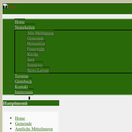
Home
Neuigkeiten
Alle Meldungen
Gemeinde
Heimatfest
Feuerwehr
Kirche
Jagd
Sonstiges
News Layout
Termine
Gästebuch
Kontakt
Impressum
Hauptmenü
Home
Gemeinde
Amtliche Mitteilungen