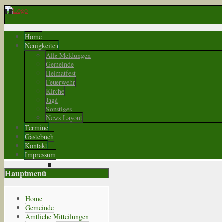
Home
Neuigkeiten
Alle Meldungen
Gemeinde
Heimatfest
Feuerwehr
Kirche
Jagd
Sonstiges
News Layout
Termine
Gästebuch
Kontakt
Impressum
Hauptmenü
Home
Gemeinde
Amtliche Mitteilungen