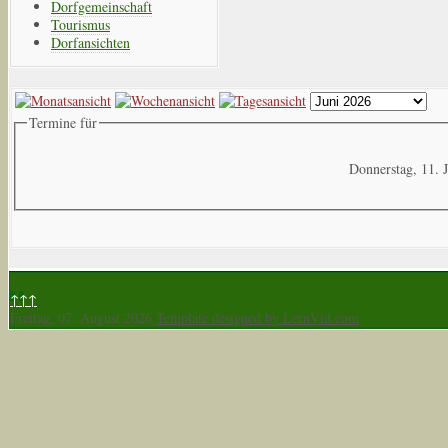
Dorfgemeinschaft
Tourismus
Dorfansichten
Termine für
Donnerstag, 11. 
↑↑↑
Freitag, 07. August 2026
Template designed by LernVid.com