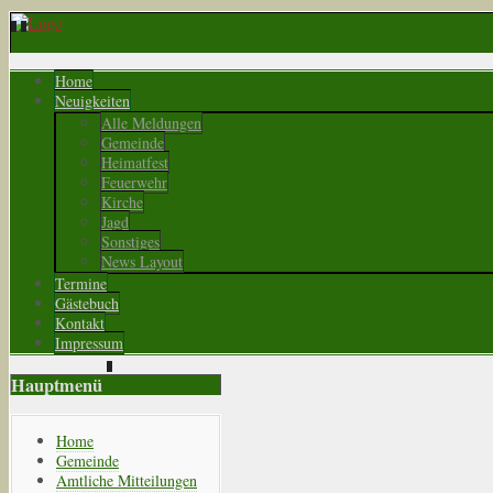
Home
Neuigkeiten
Alle Meldungen
Gemeinde
Heimatfest
Feuerwehr
Kirche
Jagd
Sonstiges
News Layout
Termine
Gästebuch
Kontakt
Impressum
Hauptmenü
Home
Gemeinde
Amtliche Mitteilungen