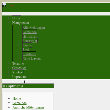
Home
Neuigkeiten
Alle Meldungen
Gemeinde
Heimatfest
Feuerwehr
Kirche
Jagd
Sonstiges
News Layout
Termine
Gästebuch
Kontakt
Impressum
Hauptmenü
Home
Gemeinde
Amtliche Mitteilungen