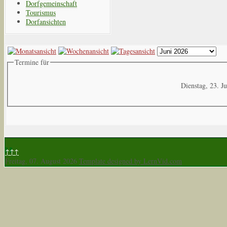
Dorfgemeinschaft
Tourismus
Dorfansichten
Termine für
Dienstag, 23. J
↑↑↑
Freitag, 07. August 2026
Template designed by LernVid.com