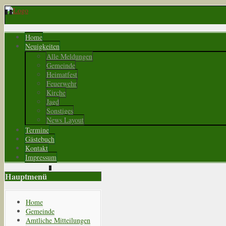
Home
Neuigkeiten
Alle Meldungen
Gemeinde
Heimatfest
Feuerwehr
Kirche
Jagd
Sonstiges
News Layout
Termine
Gästebuch
Kontakt
Impressum
Hauptmenü
Home
Gemeinde
Amtliche Mitteilungen