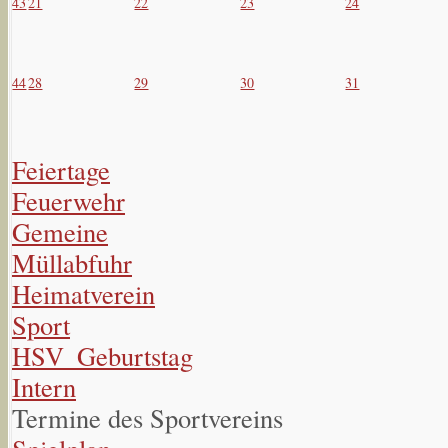
43
21
22
23
24
44
28
29
30
31
Feiertage
Feuerwehr
Gemeine
Müllabfuhr
Heimatverein
Sport
HSV_Geburtstag
Intern
Termine des Sportvereins