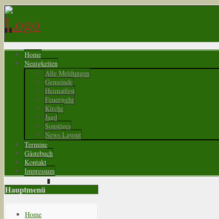
Home
Neuigkeiten
Alle Meldungen
Gemeinde
Heimatfest
Feuerwehr
Kirche
Jagd
Sonstiges
News Layout
Termine
Gästebuch
Kontakt
Impressum
Hauptmenü
Home