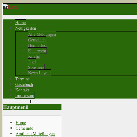
Home
Neuigkeiten
Alle Meldungen
Gemeinde
Heimatfest
Feuerwehr
Kirche
Jagd
Sonstiges
News Layout
Termine
Gästebuch
Kontakt
Impressum
Hauptmenü
Home
Gemeinde
Amtliche Mitteilungen