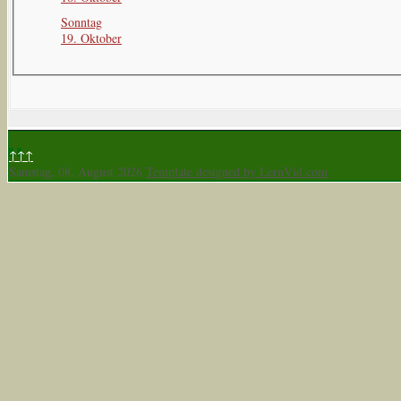
Sonntag
19. Oktober
↑↑↑
Samstag, 08. August 2026
Template designed by LernVid.com