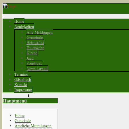
Home
Neuigkeiten
Alle Meldungen
Gemeinde
Heimatfest
Feuerwehr
Kirche
Jagd
Sonstiges
News Layout
Termine
Gästebuch
Kontakt
Impressum
Hauptmenü
Home
Gemeinde
Amtliche Mitteilungen