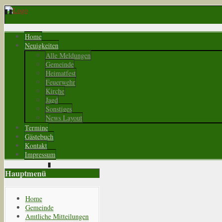
Home
Neuigkeiten
Alle Meldungen
Gemeinde
Heimatfest
Feuerwehr
Kirche
Jagd
Sonstiges
News Layout
Termine
Gästebuch
Kontakt
Impressum
Hauptmenü
Home
Gemeinde
Amtliche Mitteilungen