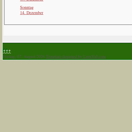
Sonntag
14. Dezember
↑↑↑
Freitag, 07. August 2026
Template designed by LernVid.com