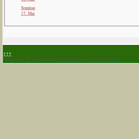
Sonntag
17. Mai
↑↑↑
Donnerstag, 06. August 2026
Template designed by LernVid.com