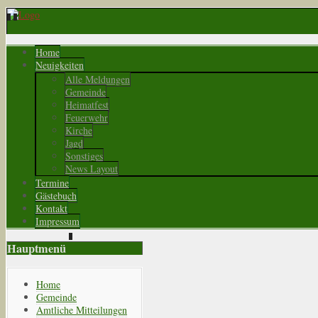
Home
Neuigkeiten
Alle Meldungen
Gemeinde
Heimatfest
Feuerwehr
Kirche
Jagd
Sonstiges
News Layout
Termine
Gästebuch
Kontakt
Impressum
Hauptmenü
Home
Gemeinde
Amtliche Mitteilungen