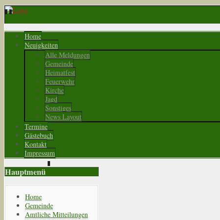
Home
Neuigkeiten
Alle Meldungen
Gemeinde
Heimatfest
Feuerwehr
Kirche
Jagd
Sonstiges
News Layout
Termine
Gästebuch
Kontakt
Impressum
Hauptmenü
Home
Gemeinde
Amtliche Mitteilungen