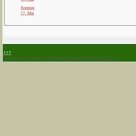
Sonntag
17. Mai
↑↑↑
Donnerstag, 06. August 2026
Template designed by LernVid.com