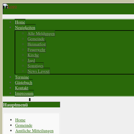
Home
Neuigkeiten
Alle Meldungen
Gemeinde
Heimatfest
Feuerwehr
Kirche
Jagd
Sonstiges
News Layout
Termine
Gästebuch
Kontakt
Impressum
Hauptmenü
Home
Gemeinde
Amtliche Mitteilungen