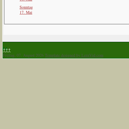
Sonntag
17. Mai
↑↑↑
Freitag, 07. August 2026
Template designed by LernVid.com