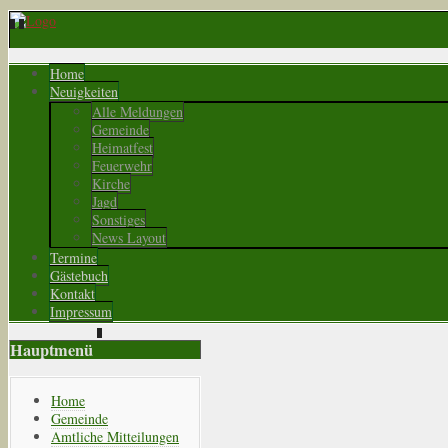
Home
Neuigkeiten
Alle Meldungen
Gemeinde
Heimatfest
Feuerwehr
Kirche
Jagd
Sonstiges
News Layout
Termine
Gästebuch
Kontakt
Impressum
Hauptmenü
Home
Gemeinde
Amtliche Mitteilungen