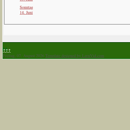
Sonntag
14. Juni
↑↑↑
Freitag, 07. August 2026
Template designed by LernVid.com