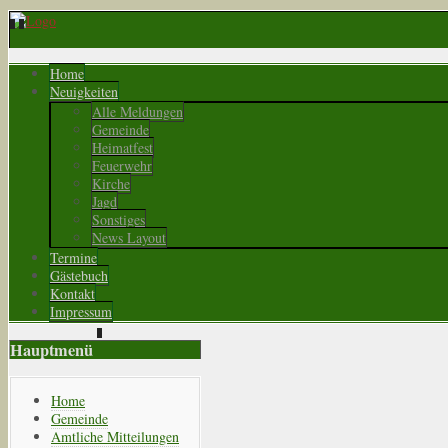
Home
Neuigkeiten
Alle Meldungen
Gemeinde
Heimatfest
Feuerwehr
Kirche
Jagd
Sonstiges
News Layout
Termine
Gästebuch
Kontakt
Impressum
Hauptmenü
Home
Gemeinde
Amtliche Mitteilungen