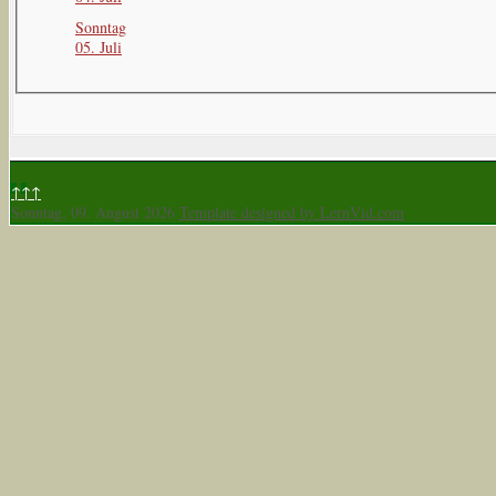
Sonntag
05. Juli
↑↑↑
Sonntag, 09. August 2026
Template designed by LernVid.com