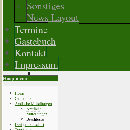
Sonstiges
News Layout
Termine
Gästebuch
Kontakt
Impressum
Hauptmenü
Home
Gemeinde
Amtliche Mitteilungen
Amtliche
Mitteilungen
Beschlüsse
Dorfgemeinschaft
Tourismus