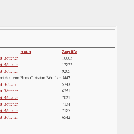
Autor
Zugriffe
t Böttcher
10005
t Böttcher
12822
t Böttcher
9205
rieben von Hans Christian Böttcher
5447
t Böttcher
5743
t Böttcher
6251
t Böttcher
7021
t Böttcher
7134
t Böttcher
7187
t Böttcher
6542