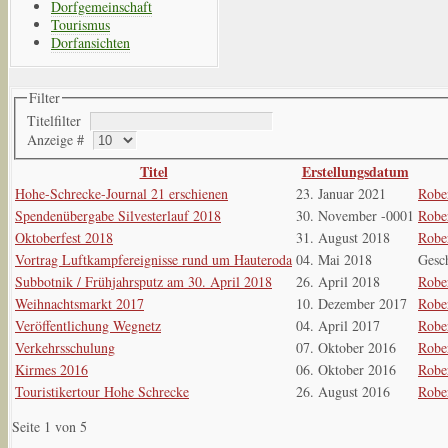
Dorfgemeinschaft
Tourismus
Dorfansichten
Filter
Titelfilter
Anzeige #
Titel
Erstellungsdatum
Hohe-Schrecke-Journal 21 erschienen
23. Januar 2021
Rober
Spendenübergabe Silvesterlauf 2018
30. November -0001
Rober
Oktoberfest 2018
31. August 2018
Rober
Vortrag Luftkampfereignisse rund um Hauteroda
04. Mai 2018
Gesch
Subbotnik / Frühjahrsputz am 30. April 2018
26. April 2018
Rober
Weihnachtsmarkt 2017
10. Dezember 2017
Rober
Veröffentlichung Wegnetz
04. April 2017
Rober
Verkehrsschulung
07. Oktober 2016
Rober
Kirmes 2016
06. Oktober 2016
Rober
Touristikertour Hohe Schrecke
26. August 2016
Rober
Seite 1 von 5