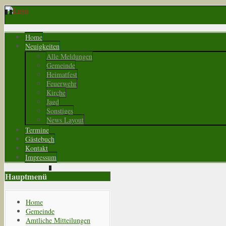
Home
Neuigkeiten
Alle Meldungen
Gemeinde
Heimatfest
Feuerwehr
Kirche
Jagd
Sonstiges
News Layout
Termine
Gästebuch
Kontakt
Impressum
Hauptmenü
Home
Gemeinde
Amtliche Mitteilungen