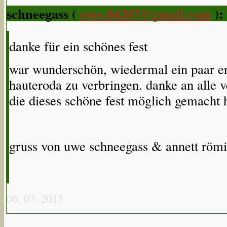
schneegass (
uwe.04207@gmail.com
):
danke für ein schönes fest
war wunderschön, wiedermal ein paar er
hauteroda zu verbringen. danke an alle v
die dieses schöne fest möglich gemacht 
gruss von uwe schneegass & annett römil
06. 07. 2015