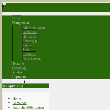
Home
Neuigkeiten
Alle Meldungen
Gemeinde
Heimatfest
Feuerwehr
Kirche
Jagd
Sonstiges
News Layout
Termine
Gästebuch
Kontakt
Impressum
Hauptmenü
Home
Gemeinde
Amtliche Mitteilungen