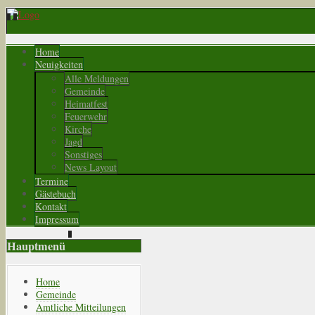
Home
Neuigkeiten
Alle Meldungen
Gemeinde
Heimatfest
Feuerwehr
Kirche
Jagd
Sonstiges
News Layout
Termine
Gästebuch
Kontakt
Impressum
Hauptmenü
Home
Gemeinde
Amtliche Mitteilungen