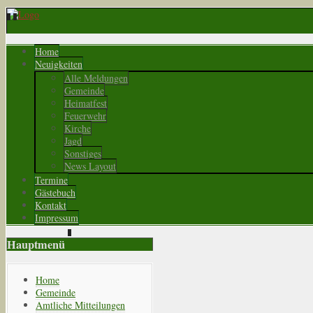
Home
Neuigkeiten
Alle Meldungen
Gemeinde
Heimatfest
Feuerwehr
Kirche
Jagd
Sonstiges
News Layout
Termine
Gästebuch
Kontakt
Impressum
Hauptmenü
Home
Gemeinde
Amtliche Mitteilungen