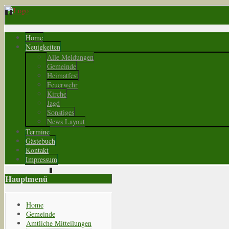
Home
Neuigkeiten
Alle Meldungen
Gemeinde
Heimatfest
Feuerwehr
Kirche
Jagd
Sonstiges
News Layout
Termine
Gästebuch
Kontakt
Impressum
Hauptmenü
Home
Gemeinde
Amtliche Mitteilungen