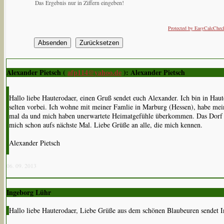
Das Ergebnis nur in Ziffern eingeben!
Protected by EasyCalcChec
Alexander Pietsch (
afp114@yahoo.de
): Alexander Pietsch
Hallo liebe Hauterodaer, einen Gruß sendet euch Alexander. Ich bin in Ha
selten vorbei. Ich wohne mit meiner Famlie in Marburg (Hessen), habe mei
mal da und mich haben unerwartete Heimatgefühle überkommen. Das Dorf ist
mich schon aufs nächste Mal. Liebe Grüße an alle, die mich kennen.
Alexander Pietsch
06. 09. 2013
Ingeborg Lühr
Hallo liebe Hauterodaer, Liebe Grüße aus dem schönen Blaubeuren sendet I