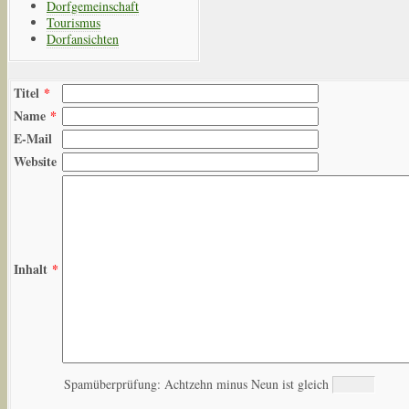
Dorfgemeinschaft
Tourismus
Dorfansichten
Titel
*
Name
*
E-Mail
Website
Inhalt
*
Spamüberprüfung: Achtzehn minus Neun ist gleich