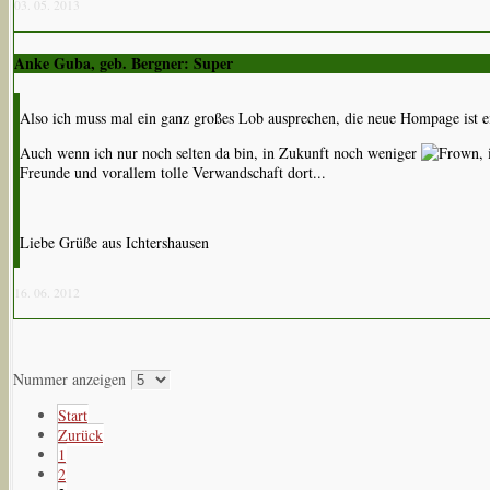
03. 05. 2013
Anke Guba, geb. Bergner: Super
Also ich muss mal ein ganz großes Lob ausprechen, die neue Hompage ist e
Auch wenn ich nur noch selten da bin, in Zukunft noch weniger
,
Freunde und vorallem tolle Verwandschaft dort...
Liebe Grüße aus Ichtershausen
16. 06. 2012
Nummer anzeigen
Start
Zurück
1
2