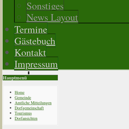
Sonstiges
News Layout
Termine
Gästebuch
Kontakt
Impressum
Hauptmenü
Home
Gemeinde
Amtliche Mitteilungen
Dorfgemeinschaft
Tourismus
Dorfansichten