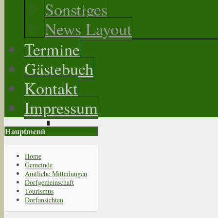
Sonstiges
News Layout
Termine
Gästebuch
Kontakt
Impressum
Hauptmenü
Home
Gemeinde
Amtliche Mitteilungen
Dorfgemeinschaft
Tourismus
Dorfansichten