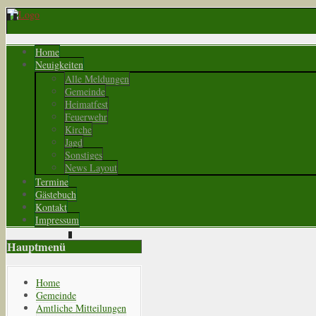
Home
Neuigkeiten
Alle Meldungen
Gemeinde
Heimatfest
Feuerwehr
Kirche
Jagd
Sonstiges
News Layout
Termine
Gästebuch
Kontakt
Impressum
Hauptmenü
Home
Gemeinde
Amtliche Mitteilungen