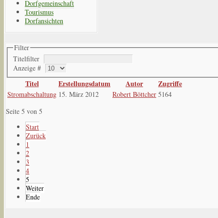
Dorfgemeinschaft
Tourismus
Dorfansichten
Filter
Titelfilter
Anzeige #
Titel
Erstellungsdatum
Autor
Zugriffe
Stromabschaltung
15. März 2012
Robert Böttcher
5164
Seite 5 von 5
Start
Zurück
1
2
3
4
5
Weiter
Ende