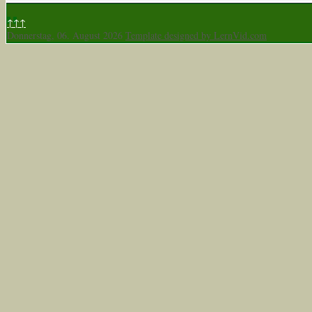
↑↑↑
Donnerstag, 06. August 2026
Template designed by LernVid.com