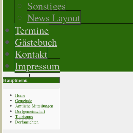
Sonstiges
News Layout
Termine
Gästebuch
Kontakt
Impressum
Hauptmenü
Home
Gemeinde
Amtliche Mitteilungen
Dorfgemeinschaft
Tourismus
Dorfansichten