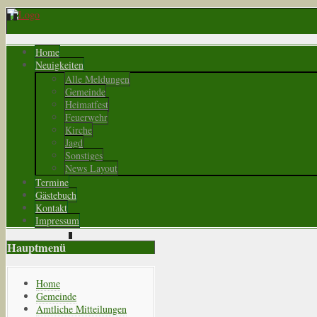
Home
Neuigkeiten
Alle Meldungen
Gemeinde
Heimatfest
Feuerwehr
Kirche
Jagd
Sonstiges
News Layout
Termine
Gästebuch
Kontakt
Impressum
Hauptmenü
Home
Gemeinde
Amtliche Mitteilungen