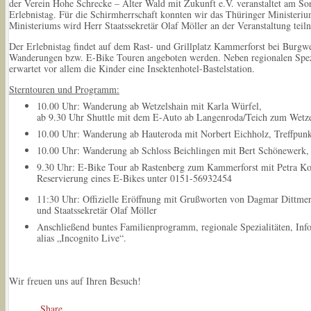
der Verein Hohe Schrecke – Alter Wald mit Zukunft e.V. veranstaltet am S
Erlebnistag. Für die Schirmherrschaft konnten wir das Thüringer Ministeri
Ministeriums wird Herr Staatssekretär Olaf Möller an der Veranstaltung tei
Der Erlebnistag findet auf dem Rast- und Grillplatz Kammerforst bei Burgw
Wanderungen bzw. E-Bike Touren angeboten werden. Neben regionalen Spezi
erwartet vor allem die Kinder eine Insektenhotel-Bastelstation.
Sterntouren und Programm:
10.00 Uhr: Wanderung ab Wetzelshain mit Karla Würfel,
ab 9.30 Uhr Shuttle mit dem E-Auto ab Langenroda/Teich zum Wetze
10.00 Uhr: Wanderung ab Hauteroda mit Norbert Eichholz, Treffpunkt
10.00 Uhr: Wanderung ab Schloss Beichlingen mit Bert Schönewerk, 
9.30 Uhr: E-Bike Tour ab Rastenberg zum Kammerforst mit Petra 
Reservierung eines E-Bikes unter 0151-56932454
11:30 Uhr: Offizielle Eröffnung mit Grußworten von Dagmar Dittmer
und Staatssekretär Olaf Möller
Anschließend buntes Familienprogramm, regionale Spezialitäten, In
alias „Incognito Live“.
Wir freuen uns auf Ihren Besuch!
Share