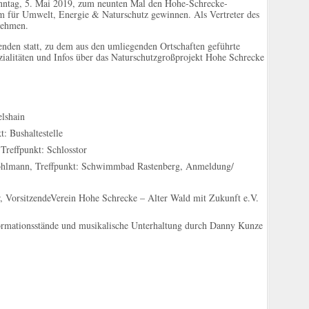
onntag, 5. Mai 2019, zum neunten Mal den Hohe-Schrecke-
um für Umwelt, Energie & Naturschutz gewinnen. Als Vertreter des
lnehmen.
enden statt, zu dem aus den umliegenden Ortschaften geführte
alitäten und Infos über das Naturschutzgroßprojekt Hohe Schrecke
lshain
: Bushaltestelle
Treffpunkt: Schlosstor
Kohlmann, Treffpunkt: Schwimmbad Rastenberg, Anmeldung/
, VorsitzendeVerein Hohe Schrecke – Alter Wald mit Zukunft e.V.
formationsstände und musikalische Unterhaltung durch Danny Kunze