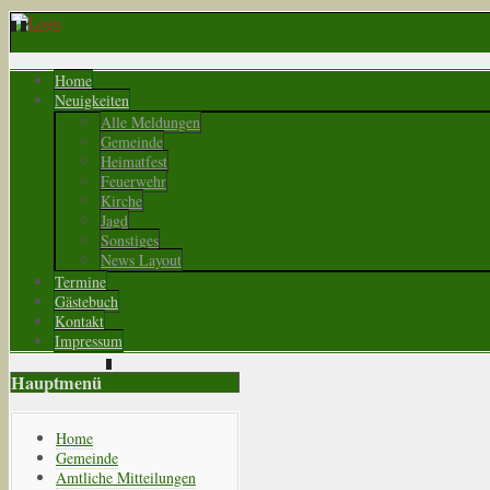
Home
Neuigkeiten
Alle Meldungen
Gemeinde
Heimatfest
Feuerwehr
Kirche
Jagd
Sonstiges
News Layout
Termine
Gästebuch
Kontakt
Impressum
Hauptmenü
Home
Gemeinde
Amtliche Mitteilungen