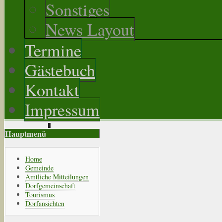
Sonstiges
News Layout
Termine
Gästebuch
Kontakt
Impressum
Hauptmenü
Home
Gemeinde
Amtliche Mitteilungen
Dorfgemeinschaft
Tourismus
Dorfansichten