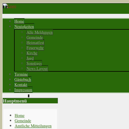
Home
Neuigkeiten
Alle Meldungen
Gemeinde
Heimatfest
Feuerwehr
Kirche
Jagd
Sonstiges
News Layout
Termine
Gästebuch
Kontakt
Impressum
Hauptmenü
Home
Gemeinde
Amtliche Mitteilungen