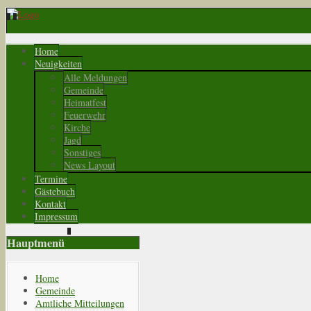
Home
Neuigkeiten
Alle Meldungen
Gemeinde
Heimatfest
Feuerwehr
Kirche
Jagd
Sonstiges
News Layout
Termine
Gästebuch
Kontakt
Impressum
Hauptmenü
Home
Gemeinde
Amtliche Mitteilungen