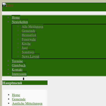
Home
Neuigkeiten
Alle Meldungen
Gemeinde
Heimatfest
Feuerwehr
Kirche
Jagd
Sonstiges
News Layout
Termine
Gästebuch
Kontakt
Impressum
Hauptmenü
Home
Gemeinde
Amtliche Mitteilungen