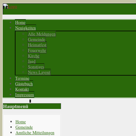
Home
Neuigkeiten
Alle Meldungen
Gemeinde
Heimatfest
Feuerwehr
Kirche
Jagd
Sonstiges
News Layout
Termine
Gästebuch
Kontakt
Impressum
Hauptmenü
Home
Gemeinde
Amtliche Mitteilungen