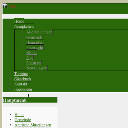
Home
Neuigkeiten
Alle Meldungen
Gemeinde
Heimatfest
Feuerwehr
Kirche
Jagd
Sonstiges
News Layout
Termine
Gästebuch
Kontakt
Impressum
Hauptmenü
Home
Gemeinde
Amtliche Mitteilungen